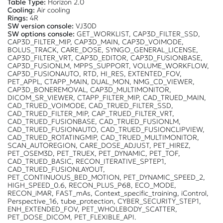
Table Type:
Horizon 2.0
Cooling:
Air cooling
Rings:
4R
SW version console:
VJ30D
SW options console:
GET_WORKLIST, CAP3D_FILTER_SSD,
CAP3D_FILTER_MIP, CAP3D_MAIN, CAP3D_VOIMODE,
BOLUS_TRACK, CARE_DOSE, SYNGO_GENERAL_LICENSE,
CAP3D_FILTER_VRT, CAP3D_EDITOR, CAP3D_FUSIONBASE,
CAP3D_FUSIONLM, MPPS_SUPPORT, VOLUME_WORKFLOW,
CAP3D_FUSIONAUTO, RTD, HI_RES, EXTENTED_FOV,
PET_APPL, CTAPP_MAIN, DUAL_MON, NMG_CD_VIEWER,
CAP3D_BONEREMOVAL, CAP3D_MULTIMONITOR,
DICOM_SR_VIEWER, CTAPP_FILTER_MIP, CAD_TRUED_MAIN,
CAD_TRUED_VOIMODE, CAD_TRUED_FILTER_SSD,
CAD_TRUED_FILTER_MIP, CAP_TRUED_FILTER_VRT,
CAD_TRUED_FUSIONBASE, CAD_TRUED_FUSIONLM,
CAD_TRUED_FUSIONAUTO, CAD_TRUED_FUSIONCLIPVIEW,
CAD_TRUED_ROTATINGMIP, CAD_TRUED_MULTIMONITOR,
SCAN_AUTOREGION, CARE_DOSE_ADJUST, PET_HIREZ,
PET_OSEM3D, PET_TRUEX, PET_DYNAMIC, PET_TOF,
CAD_TRUED_BASIC, RECON_ITERATIVE_SPTEP1,
CAD_TRUED_FUSIONLAYOUT,
PET_CONTINUOUS_BED_MOTION, PET_DYNAMIC_SPEED_2,
HIGH_SPEED_0.6, RECON_PLUS_P68, ECO_MODE,
RECON_iMAR, FAST_mAs, Context_specific_training, iControl,
Perspective_16, tube_protection, CYBER_SECURITY_STEP1,
ENH_EXTENDED_FOV, PET_WHOLEBODY_SCATTER,
PET_DOSE_DICOM, PET_FLEXIBLE_API.