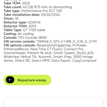
Tube YOM:
2023
Tube count:
45.128.973 mAs at dismantling
Tube type:
Performance Pro VCT 100
Tube installation date:
05/02/2024
Slices:
16
Detector type:
GDAS16
Detector YOM:
2010
Table Type:
GT 1700 table
Cooling:
Air cooling
Console:
TIO Console Z800
SW version console:
11BW46.3_SP2-2-1.WB_H_G16_G_GTM
SW options console:
RespiratoryTriggering, Hi-Power,
EnhancedRecon, Real Time CT Fluoro, Connect Pro,
VolumeViewer, Patient-16-slice, Smart Speed, Slice0_625,
WideView, Helical Tilt, AutomA, Smart Prep, 3000 Image
Series, Direct-3D, Direct-MPR, Data Export, CopyComposer
Вернуться назад