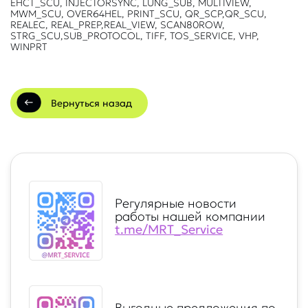
EHCT_SCU, INJECTORSYNC, LUNG_SUB, MULTIVIEW,
MWM_SCU, OVER64HEL, PRINT_SCU, QR_SCP,QR_SCU,
REALEC, REAL_PREP,REAL_VIEW, SCAN80ROW,
STRG_SCU,SUB_PROTOCOL, TIFF, TOS_SERVICE, VHP,
WINPRT
Вернуться назад
Регулярные новости
работы нашей компании
t.me/MRT_Service
Выгодные предложения по