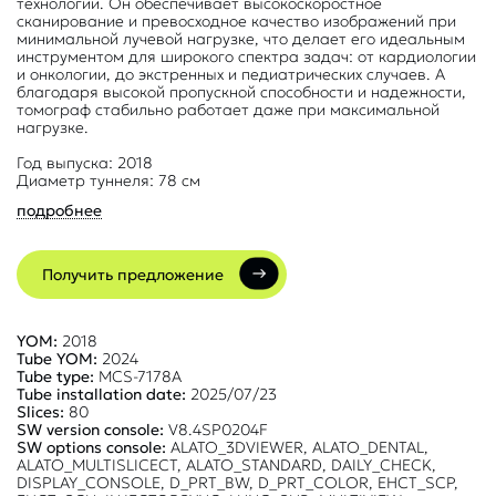
технологий. Он обеспечивает высокоскоростное
сканирование и превосходное качество изображений при
минимальной лучевой нагрузке, что делает его идеальным
инструментом для широкого спектра задач: от кардиологии
и онкологии, до экстренных и педиатрических случаев. А
благодаря высокой пропускной способности и надежности,
томограф стабильно работает даже при максимальной
нагрузке.
Год выпуска: 2018
Диаметр туннеля: 78 см
подробнее
Получить предложение
YOM:
2018
Tube YOM:
2024
Tube type:
MCS-7178A
Tube installation date:
2025/07/23
Slices:
80
SW version console:
V8.4SP0204F
SW options console:
ALATO_3DVIEWER, ALATO_DENTAL,
ALATO_MULTISLICECT, ALATO_STANDARD, DAILY_CHECK,
DISPLAY_CONSOLE, D_PRT_BW, D_PRT_COLOR, EHCT_SCP,